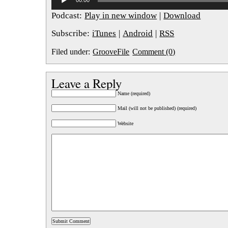
00:00
声
プ
Podcast:
Play in new window
|
Download
レ
ー
Subscribe:
iTunes
|
Android
|
RSS
ヤ
ー
Filed under:
GrooveFile
Comment (0)
Leave a Reply
Name (required)
Mail (will not be published) (required)
Website