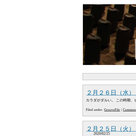
２月２６日（水）
カラダがダルい。 この時期、
Filed under:
GrooveFile
|
Comment
２月２５日（火）
2020/02/25