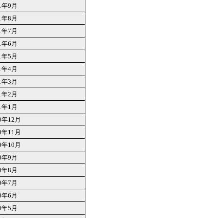
21年9月
21年8月
21年7月
21年6月
21年5月
21年4月
21年3月
21年2月
21年1月
20年12月
20年11月
20年10月
20年9月
20年8月
20年7月
20年6月
20年5月