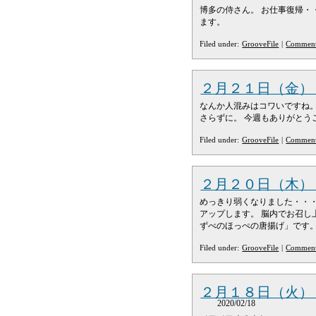
博多の侍さん。 お仕事復帰・
ます。
Filed under:
GrooveFile
|
Comment
２月２１日（金）
なんか人混みはコワいですね。
さらずに。 今週もありがとう
Filed under:
GrooveFile
|
Comment
２月２０日（木）
めっきり弱くなりました・・・
アップします。 脳内でお召し
ずべのほっぺの唐揚げ」です。旨
Filed under:
GrooveFile
|
Comment
２月１８日（火）
2020/02/18