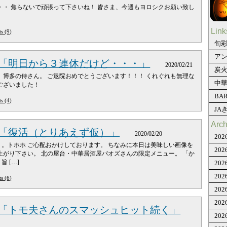
・・ 焦らないで頑張って下さいね！ 皆さま、今週もヨロシクお願い致し
Link
s (9)
旬彩
ア
「明日から３連休だけど・・・」
2020/02/21
炭
 博多の侍さん。 ご退院おめでとうございます！！！ くれぐれも無理な
中
ございました！
BAR
s (4)
JA
Arch
「復活（とりあえず仮）」
2020/02/20
20
。トホホ ご心配おかけしております。 ちなみに本日は美味しい画像を
20
上がり下さい。 北の屋台・中華居酒屋パオズさんの限定メニュー。 「か
 […]
20
20
s (6)
20
20
「トモ夫さんのスマッシュヒット続く」
20