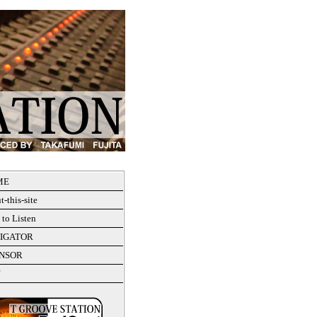
ME
t-this-site
to Listen
IGATOR
NSOR
f