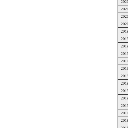
20
20
20
20
20
20
20
20
20
20
20
20
20
20
20
20
20
20