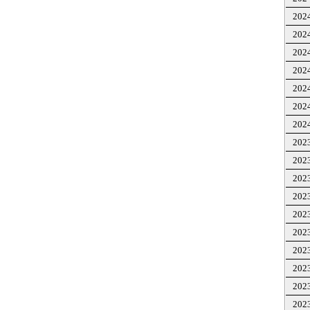
20
20
20
20
20
20
20
20
20
20
20
20
20
20
20
20
20