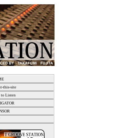
ME
t-this-site
to Listen
IGATOR
NSOR
f