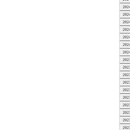
20
20
20
20
20
20
20
20
20
20
20
20
20
20
20
20
20