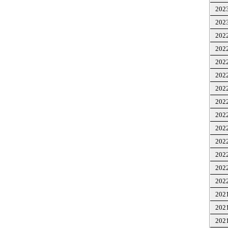
20
20
20
20
20
20
20
20
20
20
20
20
20
20
20
20
20