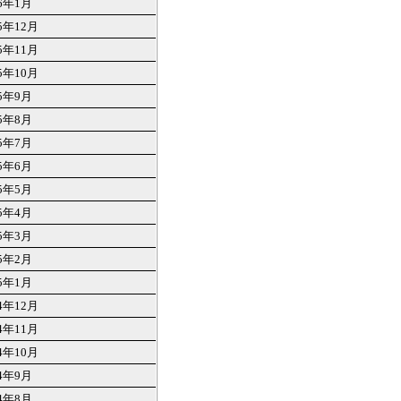
26年1月
25年12月
25年11月
25年10月
25年9月
25年8月
25年7月
25年6月
25年5月
25年4月
25年3月
25年2月
25年1月
24年12月
24年11月
24年10月
24年9月
24年8月