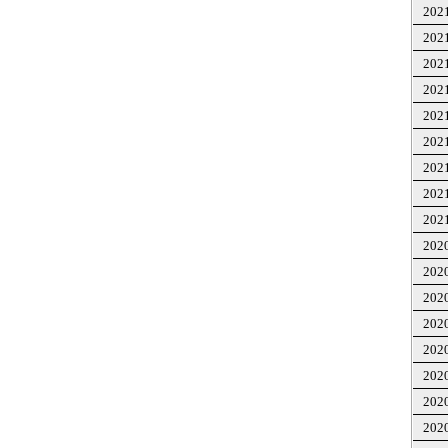
20
20
20
20
20
20
20
20
20
20
20
20
20
20
20
20
20