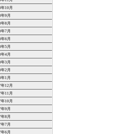
18年10月
18年9月
18年8月
18年7月
18年6月
18年5月
18年4月
18年3月
18年2月
18年1月
17年12月
17年11月
17年10月
17年9月
17年8月
17年7月
17年6月