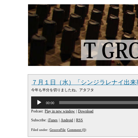
７月１日（水）「シンジラレナイ出来
今年も半分を切りましたね。アタフタ
音
00:00
声
プ
Podcast:
Play in new window
|
Download
レ
ー
Subscribe:
iTunes
|
Android
|
RSS
ヤ
ー
Filed under:
GrooveFile
Comment (0)