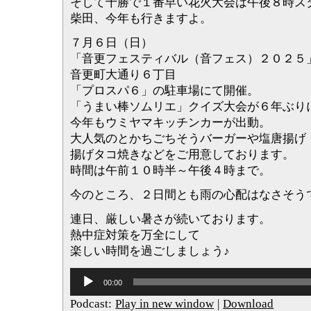
そして十勝で１番早い花火大会は午後８時ス
柴田、今年も行きますよ。
７月６日（日）
「音更フェスティバル（音フェス）２０２５
音更町大通り６丁目
「プロスパ６」の駐車場にて開催。
「うまい棒ソムリエ」クイズ大会が６年ぶり
今年もウミヤマキッチンカーが出動。
大人気のとかちごちそうバーガーや塩唐揚げ
揚げタコ焼きなどをご用意しております。
時間は午前１０時半～午後４時まで。
今のところ、２日間とも雨の心配はなさそう
連日、厳しい暑さが続いております。
熱中症対策を万全にして
楽しい時間を過ごしましょう♪
音
00:00
声
プ
Podcast:
Play in new window
|
Download
レ