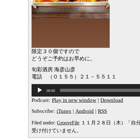
限定３０個ですので
どうぞご予約はお早めに。
旬彩酒房 海彦山彦
電話 （０１５５）２１－５５１１
音
00:00
声
プ
Podcast:
Play in new window
|
Download
レ
ー
Subscribe:
iTunes
|
Android
|
RSS
ヤ
ー
Filed under:
GrooveFile
１１月２８日（木）「自分
受け付けていません。