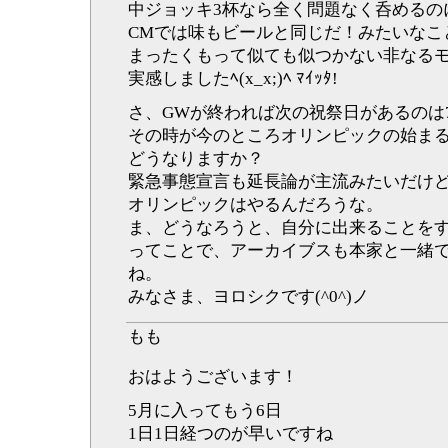
中ジョッキ3杯なら全く問題なく呑めるの
CMでは味もビールと同じだ！みたいなこ
まったくもって似ても似つかない非なる
実感しましたﾍ(x_x;)ﾍ ﾏｲｯﾀ!
さ、GWが終われば次の祝祭日があるのは
その時が今のところオリンピックの始ま
どうなりますか？
緊急事態宣言も延長論が主流みたいだけ
オリンピックはやるんだろうな。
ま、どうなろうと、自分に出来ることを
ってことで、アーカイブスも本家と一緒
ね。
みなさま、ヨロシクです(^0^)ノ
もも
おはようございます！
5月に入ってもう6日
1日1日経つのが早いですね