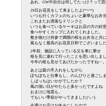
あれ、GW中自分は何してたっけ？って思
29日お花見をして来ましたよ(*^^*)
いつも行くカフェのちょいと豪華なお弁
これまたお洒落なドリンクと
いつも食べているケーキはお店の方の好
食べやすくカップに入れてくれました。
敷き物だけ持参で満開の桜をお弁当と共
風もなく最高のお花見日和でございました
2年前、施設に入っている父を車に乗せ
桜を見に連れて行ったことを思い出しま
今年の桜も見せてあげたかったですね‥
あとは庭の手入れをしながら
ぽちぽちと仕事もし、のんびりと過ごし
しばっちはいかがでしたか？
風の強い日がやたらと多かったですよね
おまけに地震も。
でもいい季節がやってきました(^｡^)
今週はお店はお休みにしたので