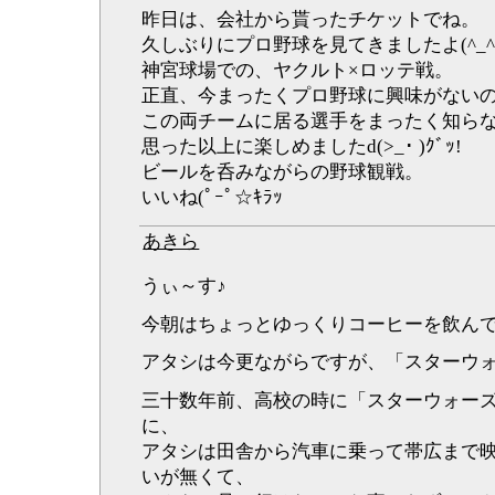
昨日は、会社から貰ったチケットでね。
久しぶりにプロ野球を見てきましたよ(^_^
神宮球場での、ヤクルト×ロッテ戦。
正直、今まったくプロ野球に興味がない
この両チームに居る選手をまったく知ら
思った以上に楽しめましたd(>_･ )ｸﾞｯ!
ビールを呑みながらの野球観戦。
いいね(ﾟｰﾟ☆ｷﾗｯ
あきら
うぃ～す♪
今朝はちょっとゆっくりコーヒーを飲んで過ご
アタシは今更ながらですが、「スターウ
三十数年前、高校の時に「スターウォー
に、
アタシは田舎から汽車に乗って帯広まで
いが無くて、