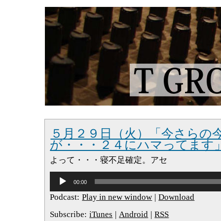
５月２９日（火）「今さらの
が・・・２４にハマってます
よって・・・寝不足確定。アセ
音
00:00
声
プ
Podcast:
Play in new window
|
Download
レ
ー
Subscribe:
iTunes
|
Android
|
RSS
ヤ