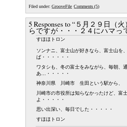
ー
Filed under:
GrooveFile
Comments (5)
5 Responses to “５月２
らですが・・・２４にハマっ
すほほトロン
ソンナニ、富士山が好きなら、富士山を
ば・・・・・・
ワタシも、冬の富士をみながら、毎朝、
あ…・・・・・
神奈川県 川崎市 生田という駅から、
川崎市の市役所は知らなかったけど、富
よ・・・・・
思い出深い、毎日でした・・・・・
すほほトロン