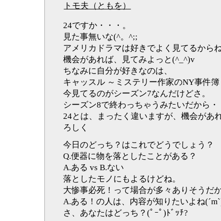
トモ夫（ともを）
24ですか・・・。
見た事無いな(^。^;;
アメリカドラマは好きでよく見てるから
機会があれば、見てみよっと(^_^)v
ちなみに自分が好きなのは、
キャッスル ～ミステリー作家のNY事件簿
今見てるのがシーズン7なんだけどさ。
シーズン8で終わっちゃうみたいだから・
24とは、まったく違いますが、機会があれば
ろしく
今日のどっち？はこれでどうでしょう？
Q.便器に物を落としたことがある？
A.ある vs B.ない
落としたモノにもよるけどね。
大惨事必死！って場合が多々ありそうだ
A.ある！の人は、内容が知りたいよね(´m`)
さ、あなたはどっち？(ﾟｰﾟ)ﾄﾞｯﾁ?