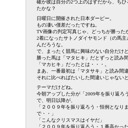
確か彼は自分の2つ上のはずだから、ちひ
たかな？
日曜日に開催された日本ダービー。
もの凄い僅差だったですね。
TV画像の判定写真じゃ、どっちが勝った
2着になったサトノダイヤモンド（の馬主
んだろうな。
で、まったく競馬に興味のない自分だけ
勝った馬は「マタヒキ」だとずっと読み間違
「マカヒキ」だったとは・・・。
まあ、一番最初は「マタサキ」と読み間
それに比べればたいした間違いじゃないと思え
テーマだけどね。
今朝アップした分が「2009年を振り返ろ
で、明日以降が、
「２００９年を振り返ろう・恒例となり
で・・」
「こんなクリスマスはイヤだ」
「２００９年を振り返ろう・１番高かっ