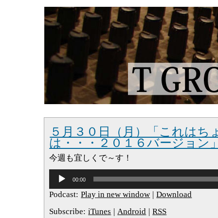
５月３０日（月）「これはち
は・・・２０１６バージョン
今週も宜しくで～す！
音
00:00
声
プ
Podcast:
Play in new window
|
Download
レ
ー
Subscribe:
iTunes
|
Android
|
RSS
ヤ