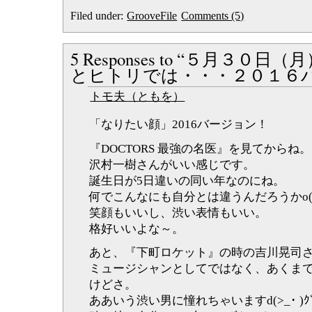
ー
Filed under:
GrooveFile
Comments (5)
5 Responses to “５月３
とヒトリでは・・・２０１６
トモ夫（ともを）
「なりたい顔」2016バージョン！
『DOCTORS 最強の名医』を見てからね。
沢村一樹さんがいい感じです。
誕生日が5日違いの同い年なのにね。
何でこんなにも自分とは違うんだろうかo(T
笑顔もいいし、渋い表情もいい。
格好いいよな～。
あと、『下町ロケット』の時の吉川晃司
ミュージシャンとしてではなく、あくま
けどさ。
ああいう渋い男に憧れちゃいますd(>_･ )ｸﾞ