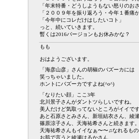
「年末特番・どうしようもない怒りのお
「２００９年を振り返ろう・今年１番痛
「今年中にコレだけはしたいコト」
っと、続いていきます。
暫くは2016バージョンもお休みかな？
もも
おはようございます。
「海彦山彦」さんの胡椒のバズーカには
笑っちゃいました。
ホントにバズーカですよね(^o^)
「なりたい顔」ここ3年
北川景子さんがダントツらしいですね。
美人だけど気取ってないところがイイで
あと石原さとみさん、新垣結衣さん、綾
篠原涼子さん、天海祐希さんと続きます
天海祐希さんもイイなぁ〜〜♫なれるも
お肌で言うと綾瀬はるかさん、