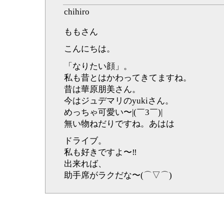
chihiro
ももさん
こんにちは。
「なりたい顔」。
私も昔とはかわってきてますね。
昔は華原朋美さん。
今はジュデマリのyukiさん。
めっちゃ可愛い〜|(￣3￣)|
無い物ねだりですね。あはは
ドライブ。
私も好きですよ〜‼︎
出来れば、
助手席がラクだな〜(⌒▽⌒)