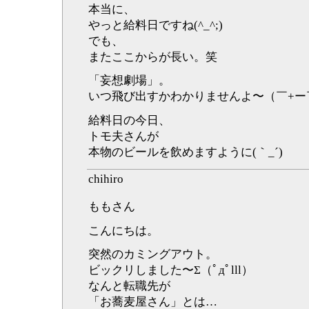
本当に、
やっと給料日ですね(^_^;)
でも、
またここからが長い。笑
「妄想劇場」。
いつ飛び出すかわかりませんよ〜（￣+ー
給料日の今日、
トモ夫さんが
本物のビールを飲めますように(｀_´)ゞ
chihiro
ももさん
こんにちは。
突然のカミングアウト。
ビックリしました〜Σ（ﾟдﾟlll）
なんと転職先が
「お蕎麦屋さん」とは…