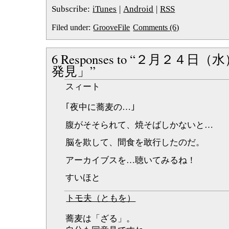
ー
Subscribe:
iTunes
|
Android
|
RSS
ヤ
ー
Filed under:
GrooveFile
Comments (6)
6 Responses to “２月２
発見」”
スィート
｢夜中に蕎麦の…｣
腹がそそられて、焼そばしかないと…
脳を欺して、間食を敢行したのだ。
アーカイブスを…聴いてみるね！
すいほと
トモ夫（ともを）
蕎麦は「ざる」。