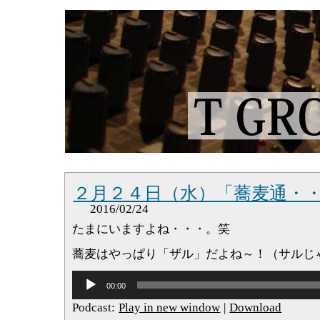
２月２４日（水）「蕎麦通・
2016/02/24
たまにいますよね・・・。笑
蕎麦はやっぱり「ザル」だよね～！（サルじ
音
00:00
声
プ
Podcast:
Play in new window
|
Download
レ