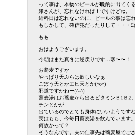
って事は、本物のビールが晩酌に出てく
嫁さんが、忘れなければ！ですけどね。
給料日は忘れないのに、ビールの事は忘
もしかして、確信犯だったりして・・・Σ(ﾟд
もも
おはようございます。
今朝はまた真冬に逆戻りです…寒〜〜！
お蕎麦ですか
やっぱり天ぷらは欲しいなぁ
ごぼう天とかエビ天とか(^o^)
邪道ですかねー(^-^)
蕎麦湯はお蕎麦から出るビタミンＢ1Ｂ2
チンとかが
出ているのでとても身体にいいようです
実はもも、今毎日蕎麦湯を飲んでいます
何故かって？
そうなんです。夫の仕事先は蕎麦屋でござい