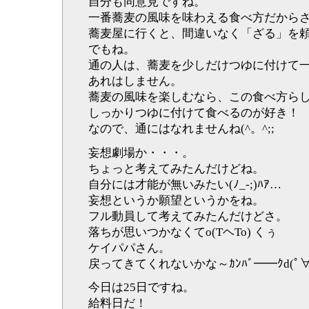
自分も同意見ですね。
一番蕎麦の風味を味わえる食べ方だから
蕎麦屋に行くと、間違いなく「ざる」を頼みま
でもね。
通の人は、蕎麦を少しだけつゆに付けて
あれはしません。
蕎麦の風味を楽しむなら、この食べ方ら
しっかりつゆに付けて食べるのが好き！
なので、通にはなれませんね(^。^;;
妄想劇場か・・・。
ちょっと考えてみたんだけどね。
自分には才能が無いみたい(ﾉ_-;)ﾊｱ…
妄想というか願望というかをね。
フル動員して考えてみたんだけどさ。
落ちが思いつかなくてo(TヘTo) くぅ
ケイパパさん。
戻ってきてくれないかな～ｶﾝﾊﾞ━━ｸd(ﾟ∀ﾟ
今日は25日ですね。
給料日だ！